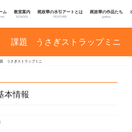
ーム
教室案内
梶政華の水引アートとは
梶政華の作品たち
ome
SCHOOL
FEATURE
gallery
課題 うさぎストラップミニ
題 うさぎストラップミニ
基本情報
容