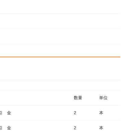
数量
単位
引 金
2
本
引 金
2
本