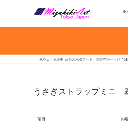
コ
ナ
ン
ビ
ホ
テ
ゲ
h
ン
ー
ツ
シ
へ
ョ
ス
ン
キ
に
ッ
移
HOME
保護中: 政華流水引アート 講師専用ページ
課
プ
動
うさぎストラップミニ 
項目
内