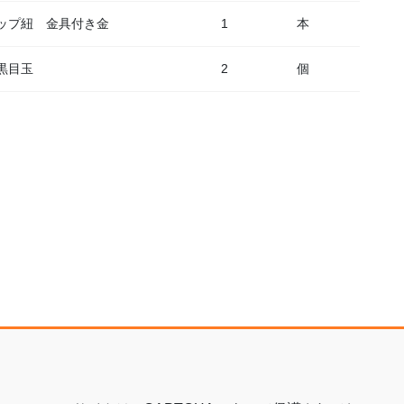
ップ紐 金具付き金
1
本
黒目玉
2
個