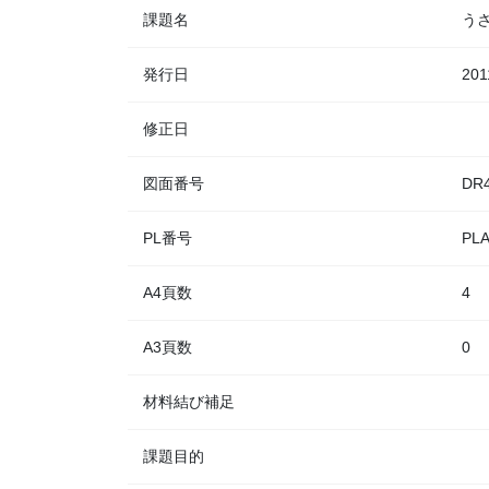
課題名
う
発行日
201
修正日
図面番号
DR4
PL番号
PLA
A4頁数
4
A3頁数
0
材料結び補足
課題目的