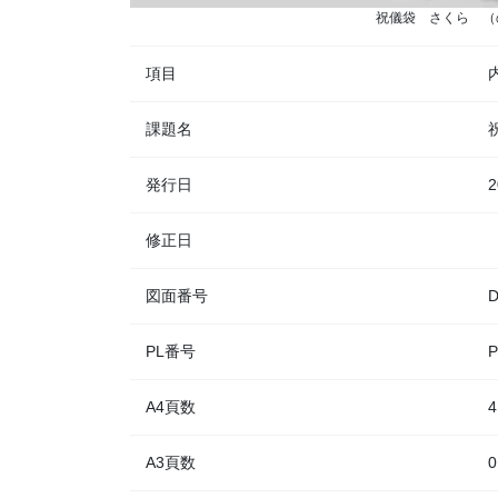
祝儀袋 さくら （
項目
課題名
発行日
2
修正日
図面番号
D
PL番号
P
A4頁数
4
A3頁数
0