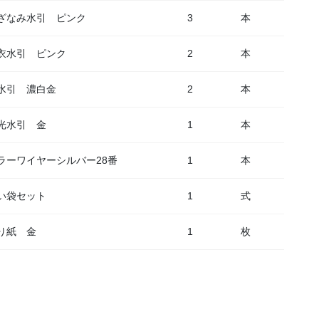
ざなみ水引 ピンク
3
本
衣水引 ピンク
2
本
水引 濃白金
2
本
光水引 金
1
本
ラーワイヤーシルバー28番
1
本
い袋セット
1
式
り紙 金
1
枚