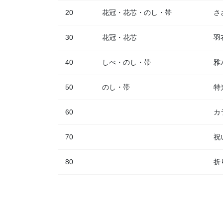
20
花冠・花芯・のし・帯
さ
30
花冠・花芯
羽
40
しべ・のし・帯
雅
50
のし・帯
特
60
カ
70
祝
80
折