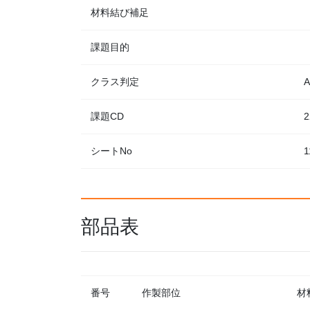
材料結び補足
課題目的
クラス判定
A
課題CD
2
シートNo
1
部品表
番号
作製部位
材