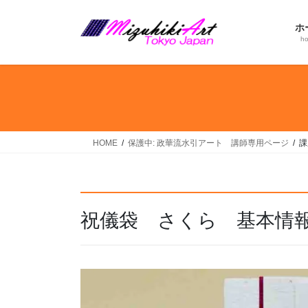
コ
ナ
ン
ビ
ホ
テ
ゲ
h
ン
ー
ツ
シ
へ
ョ
ス
ン
キ
に
ッ
移
HOME
保護中: 政華流水引アート 講師専用ページ
課
プ
動
祝儀袋 さくら 基本情