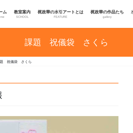
ーム
教室案内
梶政華の水引アートとは
梶政華の作品たち
ome
SCHOOL
FEATURE
gallery
課題 祝儀袋 さくら
題 祝儀袋 さくら
報