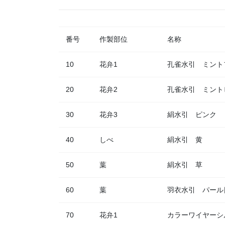
番号
作製部位
名称
10
花弁1
孔雀水引 ミント
20
花弁2
孔雀水引 ミント
30
花弁3
絹水引 ピンク
40
しべ
絹水引 黄
50
葉
絹水引 草
60
葉
羽衣水引 パール
70
花弁1
カラーワイヤーシ