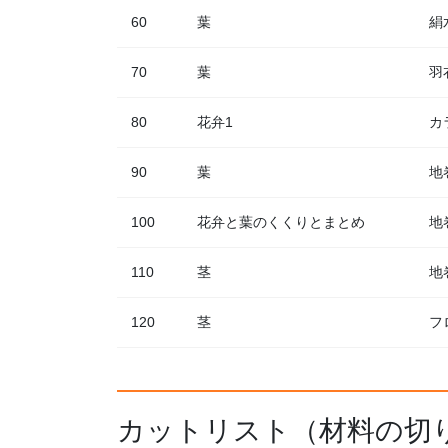
60
葉
絹
70
葉
羽
80
花弁1
カ
90
葉
地
100
花弁と葉のくくりとまとめ
地
110
茎
地
120
茎
フ
カットリスト（材料の切