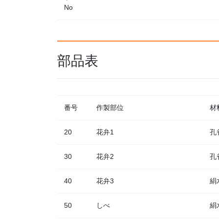
No
部品表
番号
作製部位
材
20
花弁1
孔
30
花弁2
孔
40
花弁3
絹
50
しべ
絹