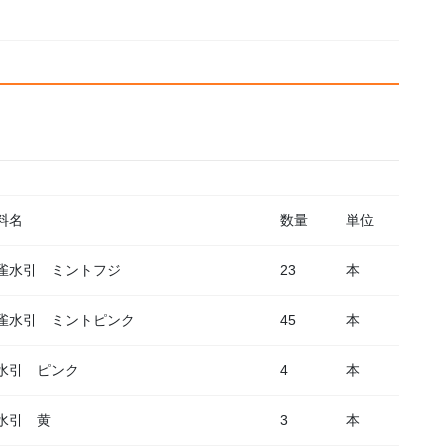
料名
数量
単位
雀水引 ミントフジ
23
本
雀水引 ミントピンク
45
本
水引 ピンク
4
本
水引 黄
3
本