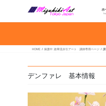
コ
ナ
ン
ビ
ホ
テ
ゲ
h
ン
ー
ツ
シ
へ
ョ
ス
ン
キ
に
ッ
移
HOME
保護中: 政華流水引アート 講師専用ページ
課
プ
動
デンファレ 基本情報