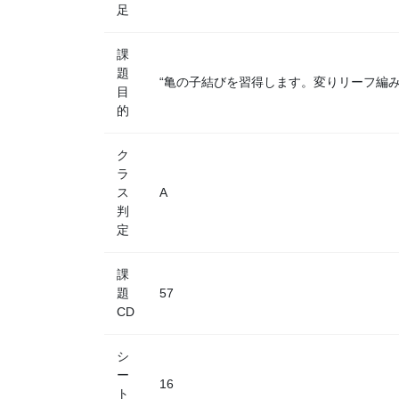
足
課
題
“亀の子結びを習得します。変りリーフ編
目
的
ク
ラ
ス
A
判
定
課
題
57
CD
シ
ー
16
ト