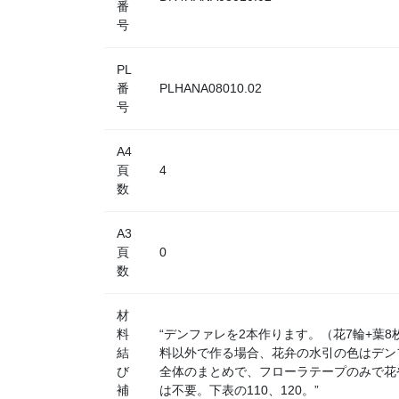
番
号
PL
番
PLHANA08010.02
号
A4
頁
4
数
A3
頁
0
数
材
料
“デンファレを2本作ります。（花7輪+葉
結
料以外で作る場合、花弁の水引の色はデン
び
全体のまとめで、フローラテープのみで花
補
は不要。下表の110、120。”