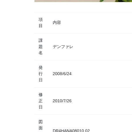
項
内容
目
課
題
デンファレ
名
発
行
2008/6/24
日
修
正
2010/7/26
日
図
面
DR4HANA08010.02