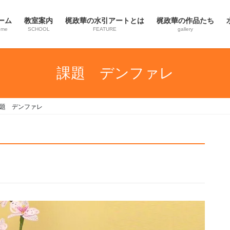
ーム
教室案内
梶政華の水引アートとは
梶政華の作品たち
ome
SCHOOL
FEATURE
gallery
課題 デンファレ
題 デンファレ