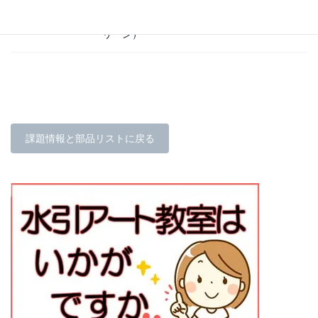
フローラテープ（ライトグ
60
茎
8
m
リーン）
課題情報と部品リストに戻る