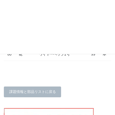
50
葉
15
本
番
地巻線ワイヤーグリーン18
60
茎
2
本
番
フローラテープ（ライトグ
70
葉・茎
0
cm
リーン）
80
花
ワイヤーペップ1号
99
本
課題情報と部品リストに戻る