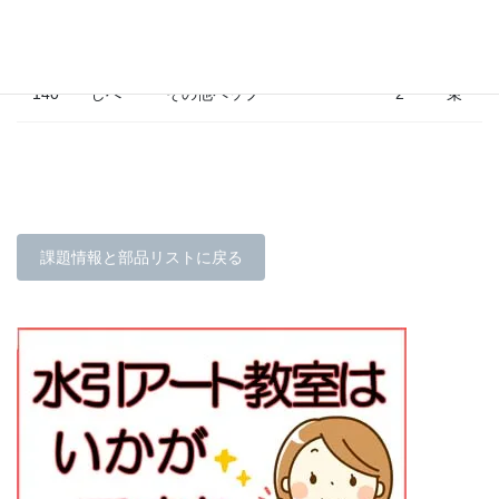
つぼ
フローラテープ（イエロ
130
0
m
み
ー）
140
しべ
その他ペップ
2
束
課題情報と部品リストに戻る