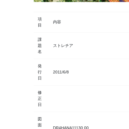
項
内容
目
課
題
ストレチア
名
発
行
2011/6/8
日
修
正
日
図
面
DR4HANA11130.00