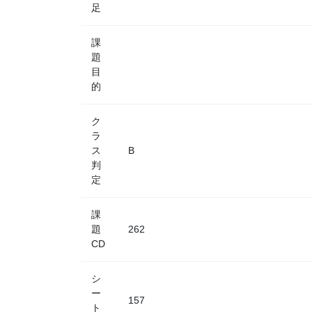
足
課
題
目
的
ク
ラ
ス
B
判
定
課
題
262
CD
シ
ー
157
ト