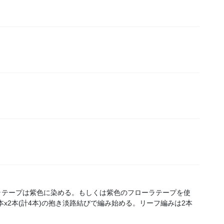
ーラテープは紫色に染める。もしくは紫色のフローラテープを使
本x2本(計4本)の抱き淡路結びで編み始める。リーフ編みは2本