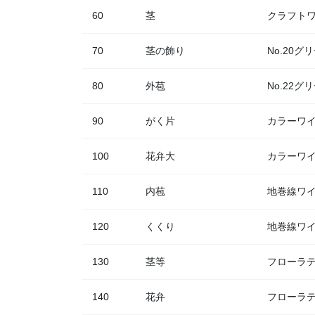
60
茎
クラフトワ
70
茎の飾り
No.20グ
80
外苞
No.22グ
90
がく片
カラーワイ
100
花弁大
カラーワイ
110
内苞
地巻線ワイ
120
くくり
地巻線ワイ
130
茎等
フローラ
140
花弁
フローラ