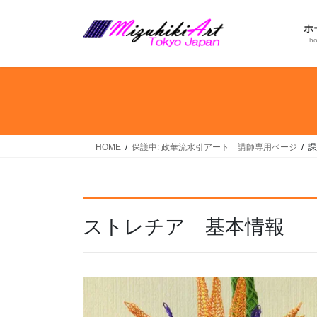
コ
ナ
ン
ビ
ホ
テ
ゲ
h
ン
ー
ツ
シ
へ
ョ
ス
ン
キ
に
ッ
移
HOME
保護中: 政華流水引アート 講師専用ページ
課
プ
動
ストレチア 基本情報