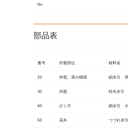
No
部品表
番号
作製部位
材料名
20
外苞、茎の模様
絹水引 
30
内苞
特光水引
40
がく片
絹水引 
50
花弁
つづれ水