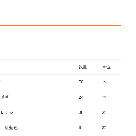
数量
単位
草
78
本
 若草
24
本
オレンジ
36
本
引 紅藍色
8
本