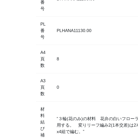
番
号
PL
番
PLHANA11130.00
号
A4
頁
8
数
A3
頁
0
数
材
料
“３輪(花のみ)の材料 花弁の白いフロ
結
用する。 変りリーフ編み2(1本交差)は2
び
x4組で編む。”
補