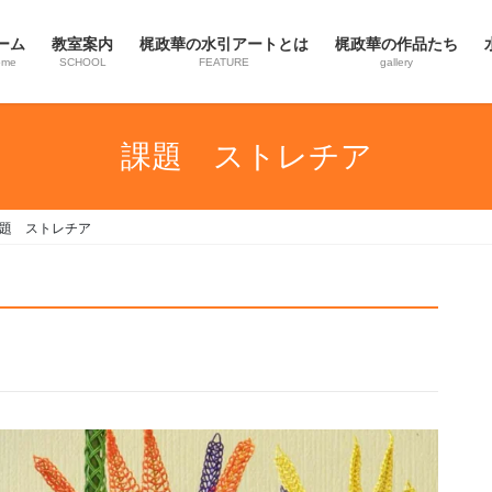
ーム
教室案内
梶政華の水引アートとは
梶政華の作品たち
ome
SCHOOL
FEATURE
gallery
課題 ストレチア
題 ストレチア