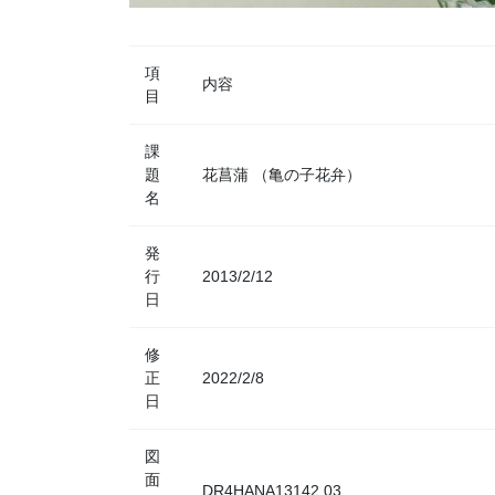
項
内容
目
課
題
花菖蒲 （亀の子花弁）
名
発
行
2013/2/12
日
修
正
2022/2/8
日
図
面
DR4HANA13142.03