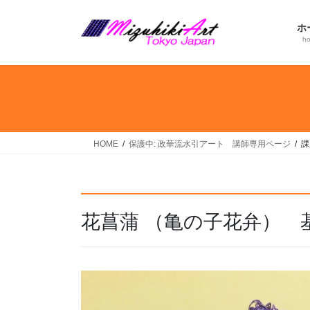
コ
ナ
ン
ビ
ホ
テ
ゲ
h
ン
ー
ツ
シ
へ
ョ
ス
ン
キ
に
ッ
移
HOME
保護中: 政華流水引アート 講師専用ページ
課
プ
動
花菖蒲 （亀の子花弁） 