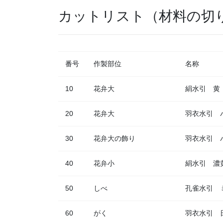
カットリスト（材料の切
番号
作製部位
名称
10
花弁大
絹水引 黄
20
花弁大
羽衣水引 
30
花弁大の飾り
羽衣水引 
40
花弁小
絹水引 濃
50
しべ
孔雀水引 
60
がく
羽衣水引 