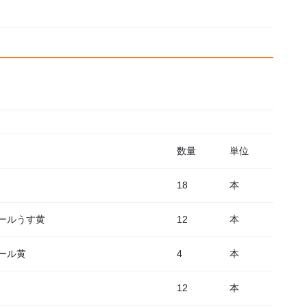
数量
単位
18
本
ールうす黄
12
本
ール黄
4
本
12
本