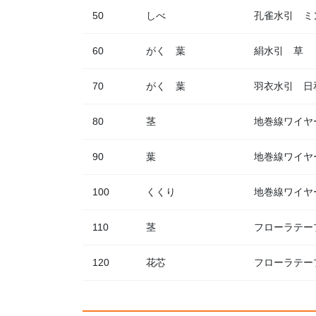
50
しべ
孔雀水引 ミ
60
がく 葉
絹水引 草
70
がく 葉
羽衣水引 日
80
茎
地巻線ワイヤー
90
葉
地巻線ワイヤ
100
くくり
地巻線ワイヤ
110
茎
フローラテー
120
花芯
フローラテー