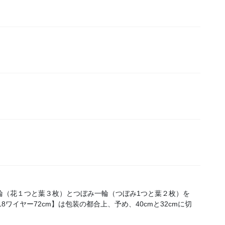
輪（花１つと葉３枚）とつぼみ一輪（つぼみ1つと葉２枚）を
18ワイヤー72cm】は包装の都合上、予め、40cmと32cmに切