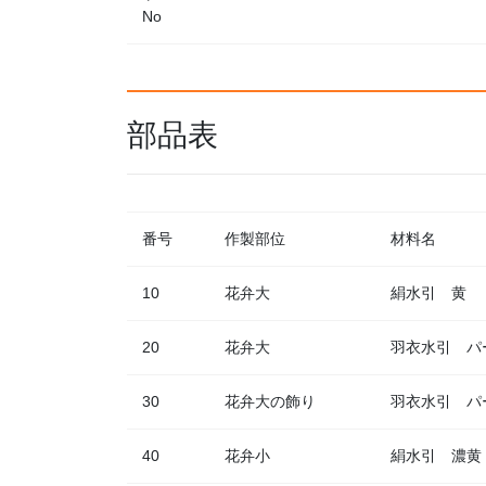
No
部品表
番号
作製部位
材料名
10
花弁大
絹水引 黄
20
花弁大
羽衣水引 パ
30
花弁大の飾り
羽衣水引 パ
40
花弁小
絹水引 濃黄