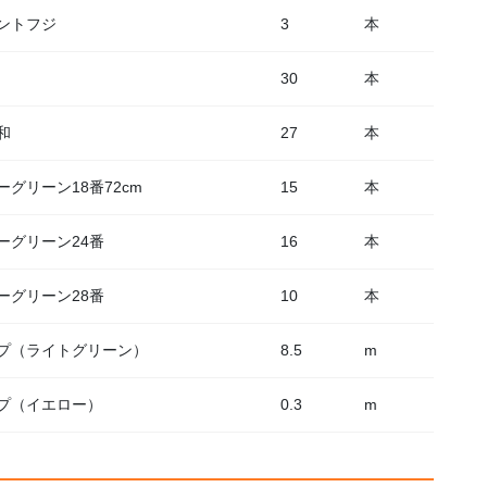
ントフジ
3
本
30
本
和
27
本
グリーン18番72cm
15
本
ーグリーン24番
16
本
ーグリーン28番
10
本
プ（ライトグリーン）
8.5
m
プ（イエロー）
0.3
m