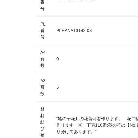
番
号
PL
番
PLHANA13142.03
号
A4
頁
0
数
A3
頁
5
数
材
料
“亀の子花弁の花菖蒲を作ります。 花二
結
作ります。※ 下表110番:茎の芯の【No.
び
り分けてあります。”
補