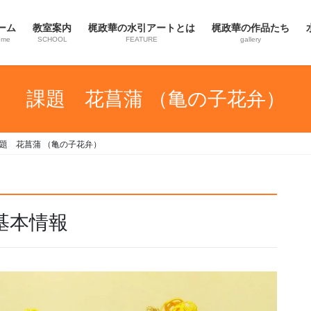
ーム
教室案内
梶政華の水引アートとは
梶政華の作品たち
ome
SCHOOL
FEATURE
gallery
課題 花菖蒲 （亀の子花弁）
題 花菖蒲 （亀の子花弁）
基本情報