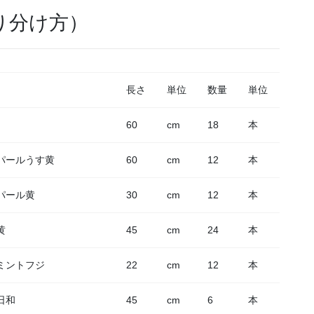
り分け方）
長さ
単位
数量
単位
60
cm
18
本
パールうす黄
60
cm
12
本
パール黄
30
cm
12
本
黄
45
cm
24
本
ミントフジ
22
cm
12
本
日和
45
cm
6
本