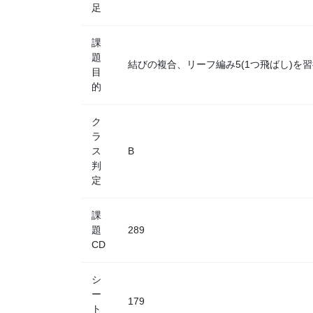
足
課
題
結びの複合、リーフ編み5(1つ飛ばし)を
目
的
ク
ラ
ス
B
判
定
課
題
289
CD
シ
ー
179
ト