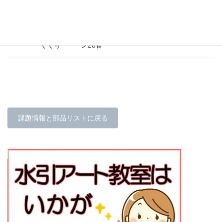
花（花
地巻線ワイ
120
弁）の
ヤーグリー
36
cm
10
本
くくり
ン28番
課題情報と部品リストに戻る