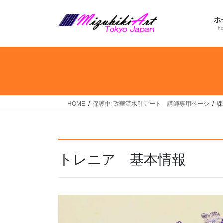
コ
ナ
ン
ビ
ホ
テ
ゲ
h
ン
ー
ツ
シ
へ
ョ
ス
ン
キ
に
ッ
移
HOME
保護中: 政華流水引アート 講師専用ページ
課
プ
動
トレニア 基本情報