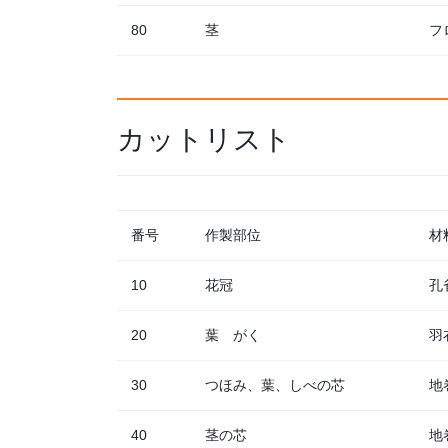
80
茎
フ
カットリスト
番号
作製部位
材
10
花冠
孔
20
葉 がく
羽
30
つほみ、葉、しべの芯
地
40
茎の芯
地