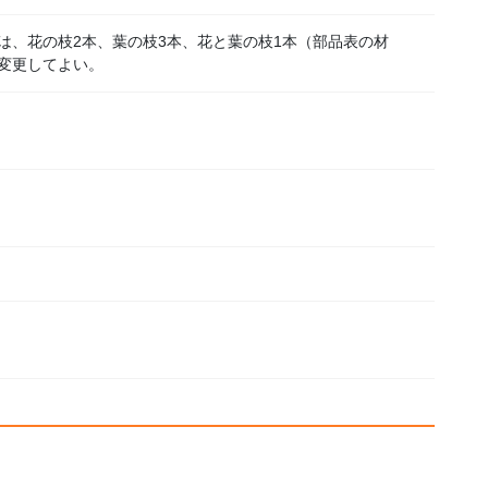
は、花の枝2本、葉の枝3本、花と葉の枝1本（部品表の材
変更してよい。