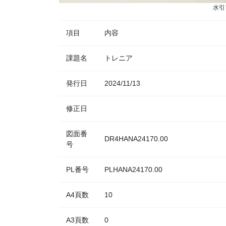
水引
項目
内容
課題名
トレニア
発行日
2024/11/13
修正日
図面番
DR4HANA24170.00
号
PL番号
PLHANA24170.00
A4頁数
10
A3頁数
0