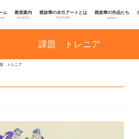
ーム
教室案内
梶政華の水引アートとは
梶政華の作品たち
ome
SCHOOL
FEATURE
gallery
課題 トレニア
題 トレニア