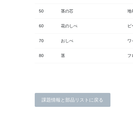
50
茎の芯
地
60
花のしべ
ビ
70
おしべ
ワ
80
茎
フ
課題情報と部品リストに戻る