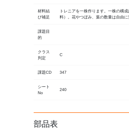
材料結
トレニアを一株作ります。一株の構成
び補足
料）。花やつぼみ、葉の数量は自由に
課題目
的
クラス
C
判定
課題CD
347
シート
240
No
部品表