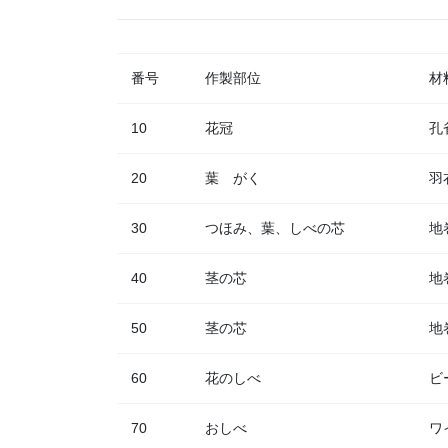
番号
作製部位
材
10
花冠
孔
20
葉 がく
羽
30
つほみ、葉、しべの芯
地
40
茎の芯
地
50
茎の芯
地
60
花のしべ
ビ
70
おしべ
ワ