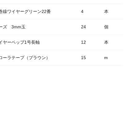
巻線ワイヤーグリーン22番
4
本
ーズ 3mm玉
24
個
イヤーペップ1号長軸
12
本
ローラテープ（ブラウン）
15
m