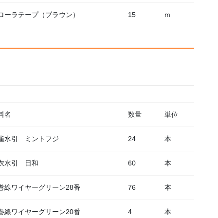
ローラテープ（ブラウン）
15
m
料名
数量
単位
雀水引 ミントフジ
24
本
衣水引 日和
60
本
巻線ワイヤーグリーン28番
76
本
巻線ワイヤーグリーン20番
4
本