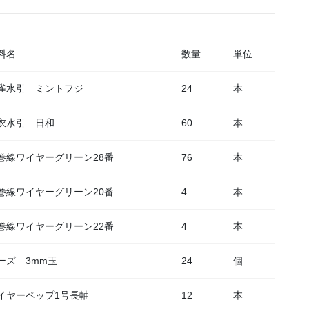
料名
数量
単位
雀水引 ミントフジ
24
本
衣水引 日和
60
本
巻線ワイヤーグリーン28番
76
本
巻線ワイヤーグリーン20番
4
本
巻線ワイヤーグリーン22番
4
本
ーズ 3mm玉
24
個
イヤーペップ1号長軸
12
本