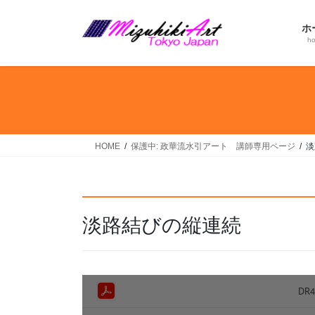
コ
ナ
ン
ビ
ホ
テ
ゲ
h
ン
ー
ツ
シ
へ
ョ
ス
ン
キ
に
ッ
移
HOME
保護中: 政華流水引アート 講師専用ページ
淡
プ
動
淡路結びの縦連続