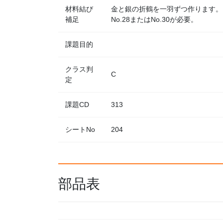
材料結び
金と銀の折鶴を一羽ずつ作ります。
補足
No.28またはNo.30が必要。
課題目的
クラス判
C
定
課題CD
313
シートNo
204
部品表