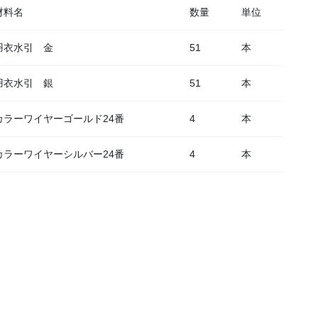
材料名
数量
単位
羽衣水引 金
51
本
羽衣水引 銀
51
本
カラーワイヤーゴールド24番
4
本
カラーワイヤーシルバー24番
4
本