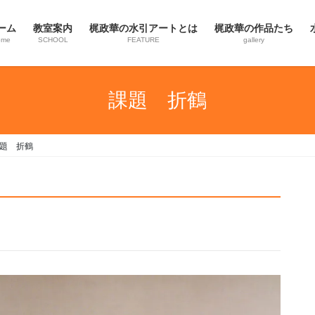
ーム
教室案内
梶政華の水引アートとは
梶政華の作品たち
ome
SCHOOL
FEATURE
gallery
課題 折鶴
題 折鶴