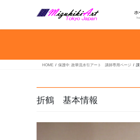
コ
ナ
ン
ビ
ホ
テ
ゲ
h
ン
ー
ツ
シ
へ
ョ
ス
ン
キ
に
ッ
移
HOME
保護中: 政華流水引アート 講師専用ページ
課
プ
動
折鶴 基本情報