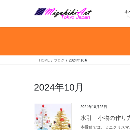
コ
ナ
ン
ビ
ホ
テ
ゲ
h
ン
ー
ツ
シ
へ
ョ
ス
ン
キ
に
ッ
移
HOME
ブログ
2024年10月
プ
動
2024年10月
2024年10月25日
水引 小物の作り方
本投稿では、ミニクリスマ