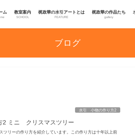
ーム
教室案内
梶政華の水引アートとは
梶政華の作品たち
ome
SCHOOL
FEATURE
gallery
ブログ
水引 小物の作り方2
2 ミニ クリスマスツリー
スツリーの作り方を紹介しています。この作り方は十年以上前