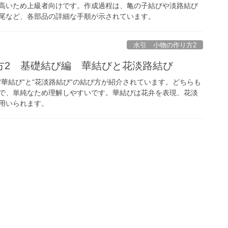
高いため上級者向けです。作成過程は、亀の子結びや淡路結び
尾など、各部品の詳細な手順が示されています。
水引 小物の作り方2
方2 基礎結び編 華結びと花淡路結び
“華結び“と“花淡路結び“の結び方が紹介されています。どちらも
で、単純なため理解しやすいです。華結びは花弁を表現、花淡
用いられます。