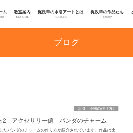
ーム
教室案内
梶政華の水引アートとは
梶政華の作品たち
ome
SCHOOL
FEATURE
gallery
ブログ
水引 小物の作り方2
方2 アクセサリー偏 パンダのチャーム
したパンダのチャームの作り方が紹介されています。作品は比