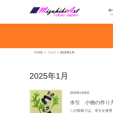
コ
ナ
ン
ビ
ホ
テ
ゲ
h
ン
ー
ツ
シ
へ
ョ
ス
ン
キ
に
ッ
移
HOME
ブログ
2025年1月
プ
動
2025年1月
2025年1月6日
水引 小物の作り
この投稿では、水引を使用