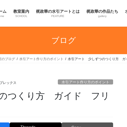
ーム
教室案内
梶政華の水引アートとは
梶政華の作品たち
ome
SCHOOL
FEATURE
gallery
ブログ
室のブログ
水引アート作り方のポイント
水引アート 少しずつのつくり方 ガ
水引アート作り方のポイント
ンプレックス
のつくり方 ガイド フリ