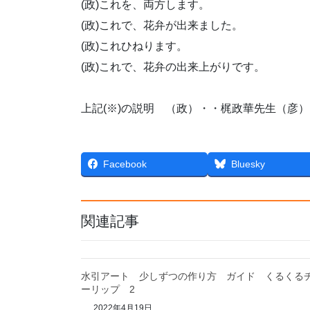
(政)これを、両方します。
(政)これで、花弁が出来ました。
(政)これひねります。
(政)これで、花弁の出来上がりです。
上記(※)の説明 （政）・・梶政華先生（彦）・・彦
Facebook
Bluesky
関連記事
水引アート 少しずつの作り方 ガイド くるくる
ーリップ 2
2022年4月19日