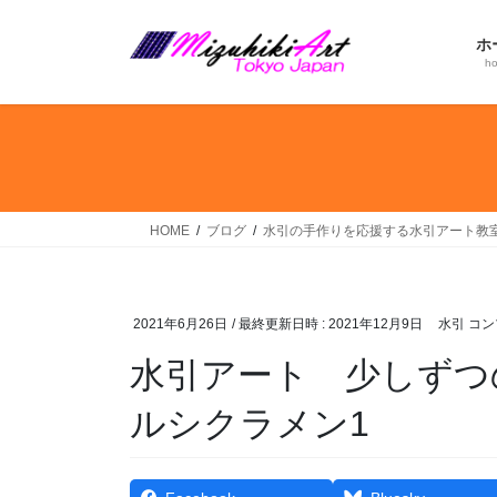
コ
ナ
ン
ビ
ホ
テ
ゲ
h
ン
ー
ツ
シ
へ
ョ
ス
ン
キ
に
ッ
移
HOME
ブログ
水引の手作りを応援する水引アート教
プ
動
2021年6月26日
/ 最終更新日時 :
2021年12月9日
水引 コ
水引アート 少しずつ
ルシクラメン1